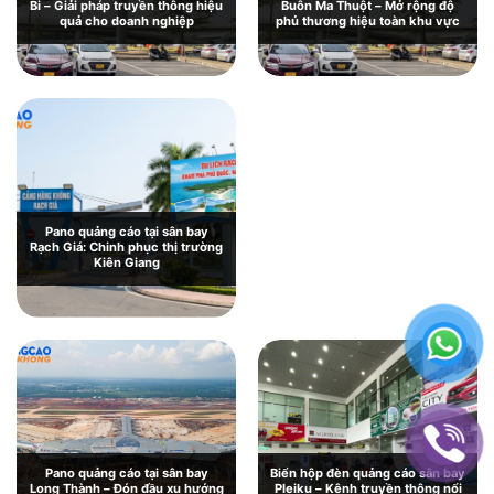
Bi – Giải pháp truyền thông hiệu
Buôn Ma Thuột – Mở rộng độ
quả cho doanh nghiệp
phủ thương hiệu toàn khu vực
Pano quảng cáo tại sân bay Chu
Lai: Giới thiệu và báo giá chi tiết
Pano quảng cáo tại sân bay
Rạch Giá: Chinh phục thị trường
Kiên Giang
Pano quảng cáo tại sân bay
Biển hộp đèn quảng cáo sân bay
Long Thành – Đón đầu xu hướng
Pleiku – Kênh truyền thông nổi