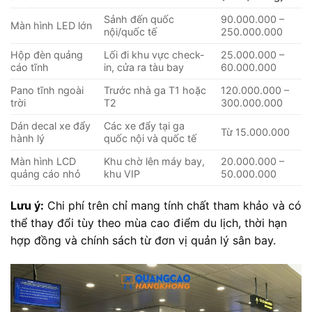
Sảnh đến quốc
90.000.000 –
Màn hình LED lớn
nội/quốc tế
250.000.000
Hộp đèn quảng
Lối đi khu vực check-
25.000.000 –
cáo tĩnh
in, cửa ra tàu bay
60.000.000
Pano tĩnh ngoài
Trước nhà ga T1 hoặc
120.000.000 –
trời
T2
300.000.000
Dán decal xe đẩy
Các xe đẩy tại ga
Từ 15.000.000
hành lý
quốc nội và quốc tế
Màn hình LCD
Khu chờ lên máy bay,
20.000.000 –
quảng cáo nhỏ
khu VIP
50.000.000
Lưu ý:
Chi phí trên chỉ mang tính chất tham khảo và có
thể thay đổi tùy theo mùa cao điểm du lịch, thời hạn
hợp đồng và chính sách từ đơn vị quản lý sân bay.