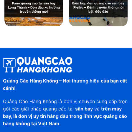
Pano quảng cáo tại sân bay
Biển hộp đèn quảng cáo sân bay
Long Thành – Đón đầu xu hướng
Pleiku – Kênh truyền thông nổi
truyền thông mới
bật, độc đáo
Quảng Cáo Hàng Không – Nơi thương hiệu của bạn cất
cánh!
Quảng Cáo Hàng Không là đơn vị chuyên cung cấp trọn
gói các giải pháp quảng cáo tại
sân bay
và
trên máy
bay, là đơn vị uy tín hàng đầu trong lĩnh vực quảng cáo
hàng không tại Việt Nam
.