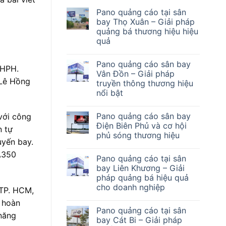
Pano quảng cáo tại sân
bay Thọ Xuân – Giải pháp
quảng bá thương hiệu hiệu
quả
Pano quảng cáo sân bay
 HPH.
Vân Đồn – Giải pháp
 Lê Hồng
truyền thông thương hiệu
nổi bật
Pano quảng cáo sân bay
với công
Điện Biên Phủ và cơ hội
n tự
phủ sóng thương hiệu
uyến bay.
 A350
Pano quảng cáo tại sân
bay Liên Khương – Giải
pháp quảng bá hiệu quả
cho doanh nghiệp
 TP. HCM,
g hoàn
Pano quảng cáo tại sân
 năng
bay Cát Bi – Giải pháp