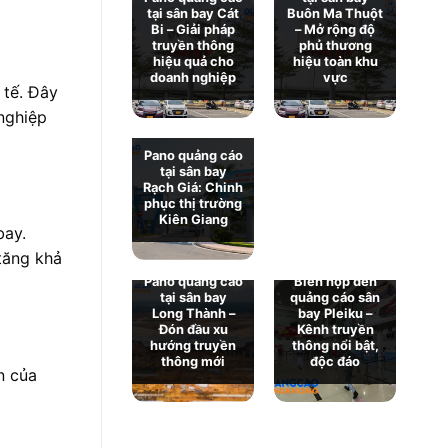
tại sân bay Cát
Buôn Ma Thuột
Bi – Giải pháp
– Mở rộng độ
truyền thông
phủ thương
Pano quảng cáo
hiệu quả cho
hiệu toàn khu
tại sân bay Chu
doanh nghiệp
vực
Lai: Giới thiệu
 tế. Đây
và báo giá chi
nghiệp
tiết
Pano quảng cáo
tại sân bay
Rạch Giá: Chinh
phục thị trường
Kiên Giang
bay.
 tăng khả
Pano quảng cáo
Biển hộp đèn
tại sân bay
quảng cáo sân
Long Thành –
bay Pleiku –
Đón đầu xu
Kênh truyền
hướng truyền
thông nổi bật,
thông mới
độc đáo
n của