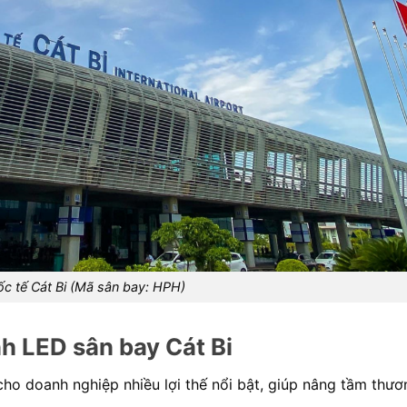
c tế Cát Bi (Mã sân bay: HPH)
h LED sân bay Cát Bi
o doanh nghiệp nhiều lợi thế nổi bật, giúp nâng tầm thươ