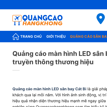
Skip
to
content
TRANG CHỦ
GIỚI THIỆU
QUẢNG CÁO SÂN BA
Quảng cáo màn hình LED sân b
truyền thông thương hiệu
Quảng cáo màn hình LED sân bay Cát Bi
là giải ph
khách qua lại mỗi năm. Với hình ảnh sinh động, vị tr
hiệu quả nhận diện thương hiệu mạnh mẽ ngay giữa
nghiệp cùng Quangcaohangkhong.com tìm hiểu kỹ hơ