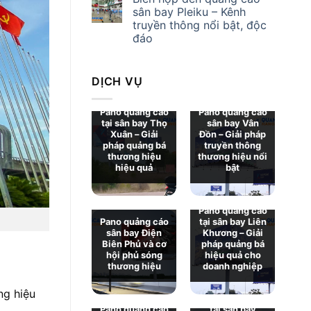
sân bay Pleiku – Kênh
truyền thông nổi bật, độc
đáo
DỊCH VỤ
Pano quảng cáo
Pano quảng cáo
tại sân bay Thọ
sân bay Vân
Xuân – Giải
Đồn – Giải pháp
pháp quảng bá
truyền thông
thương hiệu
thương hiệu nổi
hiệu quả
bật
Pano quảng cáo
Pano quảng cáo
tại sân bay Liên
sân bay Điện
Khương – Giải
Biên Phủ và cơ
pháp quảng bá
hội phủ sóng
hiệu quả cho
thương hiệu
doanh nghiệp
ng hiệu
Pano quảng cáo
Pano quảng cáo
tại sân bay