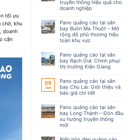
truyền thông hiệu quả cho
doanh nghiệp
n tối ưu
Pano quảng cáo tại sân
 chờ, khu
bay Buôn Ma Thuột – Mở
ó, doanh
rộng độ phủ thương hiệu
ếp cận
toàn khu vực
Pano quảng cáo tại sân
bay Rạch Giá: Chinh phục
thị trường Kiên Giang
Pano quảng cáo tại sân
09
bay Chu Lai: Giới thiệu và
Jun
báo giá chi tiết
Pano quảng cáo tại sân
bay Long Thành – Đón đầu
xu hướng truyền thông
mới
Biển hộp đèn quảng cáo