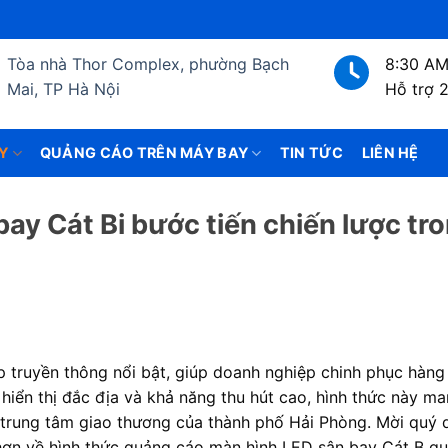
Tòa nhà Thor Complex, phường Bạch
8:30 AM
Mai, TP Hà Nội
Hỗ trợ 
Y
QUẢNG CÁO TRÊN MÁY BAY
TIN TỨC
LIÊN HỆ
ay Cát Bi bước tiến chiến lược tr
áp truyền thông nổi bật, giúp doanh nghiệp chinh phục hàng 
í hiển thị đắc địa và khả năng thu hút cao, hình thức này m
 trung tâm giao thương của thành phố Hải Phòng. Mời quý
n về hình thức quảng cáo màn hình LED sân bay Cát B qua