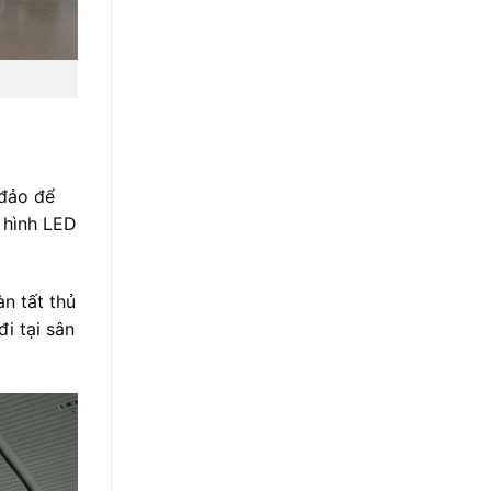
 đảo để
 hình LED
n tất thủ
i tại sân