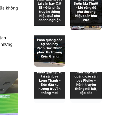
tại sân bay Cát
Buôn Ma Thuột
iữa không
Bi – Giải pháp
– Mở rộng độ
truyền thông
phủ thương
Pano quảng cáo
hiệu quả cho
hiệu toàn khu
tại sân bay Chu
doanh nghiệp
vực
Lai: Giới thiệu
và báo giá chi
tiết
ịch –
Pano quảng cáo
i những
tại sân bay
Rạch Giá: Chinh
phục thị trường
Kiên Giang
Pano quảng cáo
Biển hộp đèn
tại sân bay
quảng cáo sân
Long Thành –
bay Pleiku –
Đón đầu xu
Kênh truyền
hướng truyền
thông nổi bật,
thông mới
độc đáo