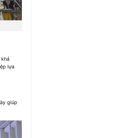
 khả
iệp lựa
này giúp