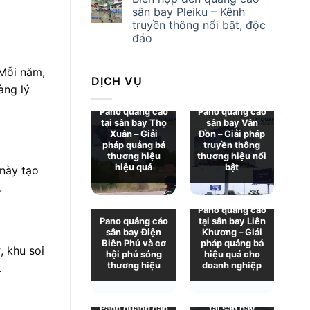
sân bay Pleiku – Kênh
truyền thông nổi bật, độc
đáo
 Mỗi năm,
DỊCH VỤ
àng lý
Pano quảng cáo
Pano quảng cáo
tại sân bay Thọ
sân bay Vân
Xuân – Giải
Đồn – Giải pháp
pháp quảng bá
truyền thông
thương hiệu
thương hiệu nổi
hiệu quả
bật
 này tạo
.
Pano quảng cáo
Pano quảng cáo
tại sân bay Liên
sân bay Điện
Khương – Giải
Biên Phủ và cơ
pháp quảng bá
 khu soi
hội phủ sóng
hiệu quả cho
thương hiệu
doanh nghiệp
.
Pano quảng cáo
Pano quảng cáo
tại sân bay