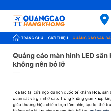
Skip
to
content
TRANG CHỦ
GIỚI THIỆU
QUẢNG CÁO SÂN BA
Quảng cáo màn hình LED sân 
không nên bỏ lỡ
Tọa lạc tại cửa ngõ du lịch quốc tế Khánh Hòa, sân
quan sát và ghi nhớ cao. Trong không gian khép kín,
giúp thương hiệu chiếm trọn tầm nhìn, tạo lợi thế t
Không còn là lựa chọn mang tính bổ trợ,
quảng cáo 