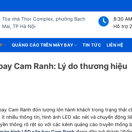
Tòa nhà Thor Complex, phường Bạch
8:30 AM
Mai, TP Hà Nội
Hỗ trợ 
Y
QUẢNG CÁO TRÊN MÁY BAY
TIN TỨC
LIÊN HỆ
bay Cam Ranh: Lý do thương hiệu
 bay Cam Ranh đón lượng lớn hành khách trong trạng thái c
 ít nhiễu thông tin, hình ảnh LED sắc nét và chuyển động li
ruyền thông rõ rệt so với các kênh quảng cáo truyền thống 
màn hình LED sân bay Cam Ranh
đang dần trở thành “điể