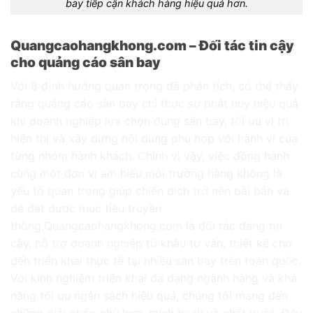
bay tiếp cận khách hàng hiệu quả hơn.
Quangcaohangkhong.com – Đối tác tin cậy
cho quảng cáo sân bay
Với 8 định hướng quan trọng đã phân tích, có thể thấy
rằng quảng cáo sân bay chỉ thực sự phát huy hiệu quả
khi doanh nghiệp lựa chọn đúng sân bay, tối ưu vị trí
hiển thị và xây dựng nội dung phù hợp với hành vi của
từng nhóm hành khách. Chính vì vậy, việc đồng hành
cùng một đơn vị am hiểu môi trường hàng không là
yếu tố quan trọng giúp chiến dịch trở nên bài bản và
dễ đạt được mục tiêu truyền
thông.
Quangcaohangkhong.com
là đối tác đáng tin
cậy, hỗ trợ doanh nghiệp từ khâu tư vấn, thiết kế cho
đến triển khai thực tế tại nhiều sân bay trên toàn quốc.
Với kinh nghiệm triển khai đa dạng ngành hàng và khả
năng tối ưu ngân sách hiệu quả, chúng tôi mang đến